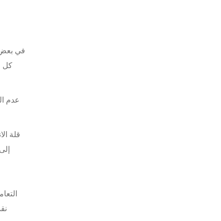
كل ف
عدم ال
قلة ال
إلى
التعا
نقد