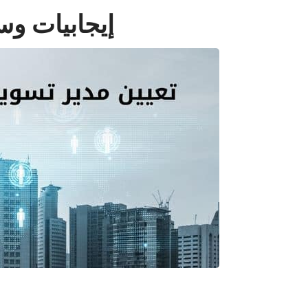
إيجابيات وس