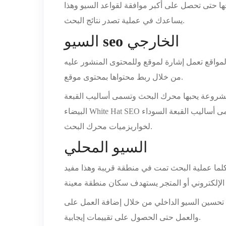
ا حتى تحصل على أكبر موافقة لقواعد السيو وهذا
يساعدك في عملية تصدر نتائج البحث.
الخارجي
seo
السيو
مواقع تعمل إشارة لموقع وللمحتوى المنشور عليه
من خلال ربط محتواها بمحتوى موقع.
ق مشروعة يحبها محرك البحث وتسمى أساليب القبعة
البيضاء White Hat SEO وأساليب أخرى تسمى أساليب القبعة السوداء Black Hat SEO وفي الغالب يلقى الموقع عقوبات بعد الاعتماد عليها خاصة بعد التحديثات الأخيرة
لخواريزميات محرك البحث.
السيو المحلي
كلما عملية البحث تمت في منطقة قريبة وهذا مفيد
 تحسين السيو الداخلي من خلال إضافة العمل على
والعمل حتى الحصول على تقييمات إيجابية.